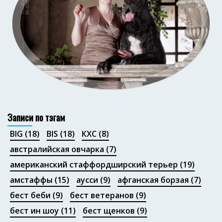
Портфолио
Записи по тэгам
BIG
(18)
BIS
(18)
КХС
(8)
австралийская овчарка
(7)
американский стаффордширский терьер
(19)
амстаффы
(15)
аусси
(9)
афганская борзая
(7)
бест беби
(9)
бест ветеранов
(9)
бест ин шоу
(11)
бест щенков
(9)