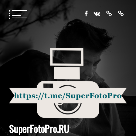
Перейти
к
содержимому
SuperFotoPro.RU