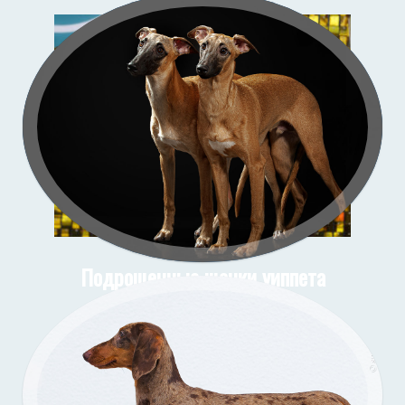
Зи-
со
Подрощенные щенки уиппета
съёмка в моей студии
Подрощенный щенок таксы
Съёмка у меня (улица)