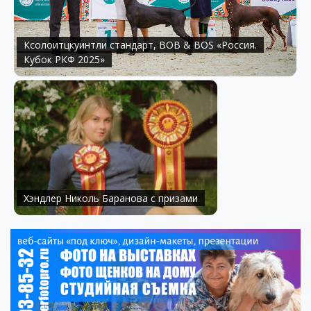
Ксолоитцкуинтли стандарт, BOB & BOS «Россия.
Кубок РКФ 2025»
Хэндлер Николь Баранова с призами