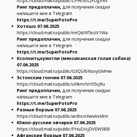
https://cloud.mail.ru/public/LP9V/bS2FUgVRv
Ринг предоплачен,
для получения скидки
напишите мне в Telegram
https://t.me/SuperFotoPro
Хотошо 07.06.2025
https://cloud.mail.ru/public/mrQ6/Xf5ozV1Wa
Ринг предоплачен,
для получения скидки
напишите мне в Telegram
https://t.me/SuperFotoPro
Ксолоитцкуинтли (мексиканская голая собака)
07.06.2025
https://cloud.mail.ru/public/G3QS/bNsoyGMHw
Эстонские гончие 07.06.2025
https://cloud.mail.ru/public/uNkm/tiH55zjRu
Ринг предоплачен,
для получения скидки
напишите мне в Telegram
https://t.me/SuperFotoPro
Разные борзые 07.06.2025
https://cloud.mail.ru/public/anBo/xXwvAsMnn
Южно-русские овчарки 07.06.2025
https://cloud.mail.ru/public/PHuD/sjDVEW5BB
Афганские борзые 07.06.2025