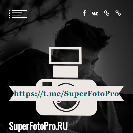
Перейти
к
содержимому
SuperFotoPro.RU