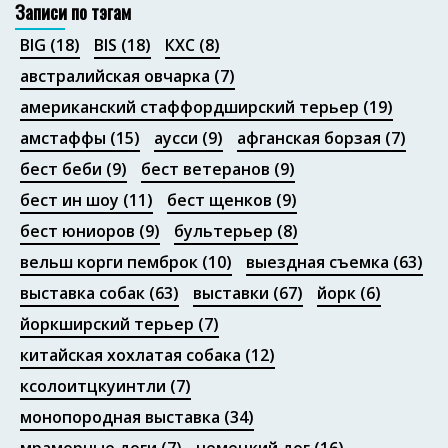
Записи по тэгам
BIG
(18)
BIS
(18)
КХС
(8)
австралийская овчарка
(7)
американский стаффордширский терьер
(19)
амстаффы
(15)
аусси
(9)
афганская борзая
(7)
бест беби
(9)
бест ветеранов
(9)
бест ин шоу
(11)
бест щенков
(9)
бест юниоров
(9)
бультерьер
(8)
вельш корги пемброк
(10)
выездная съемка
(63)
выставка собак
(63)
выставки
(67)
йорк
(6)
йоркширский терьер
(7)
китайская хохлатая собака
(12)
ксолоитцкуинтли
(7)
монопородная выставка
(34)