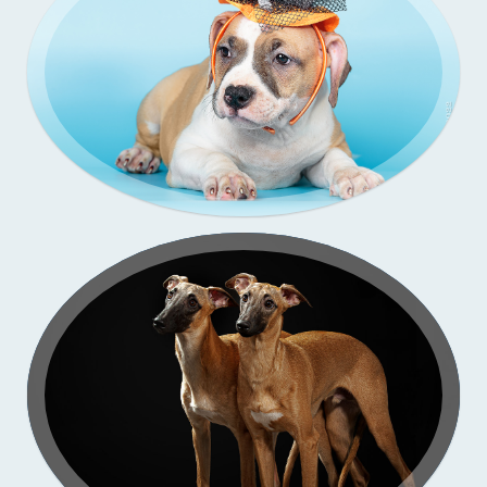
Зи-
со
Подрощенные щенки уиппета
съёмка в моей студии
Подрощенный щенок таксы
Съёмка у меня (улица)