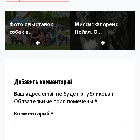
Навигация
по
Фото с выставок
Миссис Флоренс
записям
собак в
Нейгл. О
Подмосковье,
разведении,
апрель и май 2025
тренировке и
года
хендлинге (1971)
Добавить комментарий
Ваш адрес email не будет опубликован.
Обязательные поля помечены
*
Комментарий
*