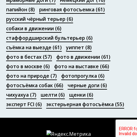
мраморные доги
(7)
немецкий дог
(16)
папийон
(8)
ринговая фотосъемка
(61)
русский чёрный терьер
(6)
собаки в движении
(6)
стаффордширский бультерьер
(6)
съёмка на выезде
(61)
уиппет
(8)
фото в бестах
(57)
фото в движении
(61)
фото в москве
(6)
фото на выставке
(66)
фото на природе
(7)
фотопрогулка
(6)
фотосъёмка собак
(66)
черные доги
(6)
чихуахуа
(7)
шелти
(6)
щенки
(6)
эксперт FCI
(6)
экстерьерная фотосъёмка
(55)