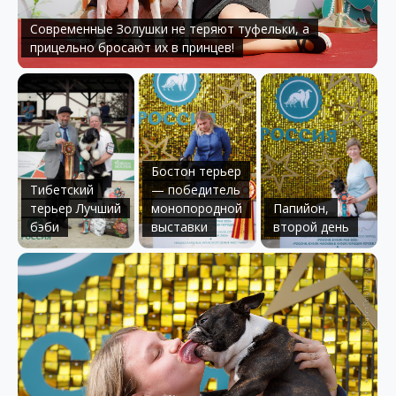
Современные Золушки не теряют туфельки, а
прицельно бросают их в принцев!
Бостон терьер
Тибетский
— победитель
терьер Лучший
монопородной
Папийон,
бэби
выставки
второй день