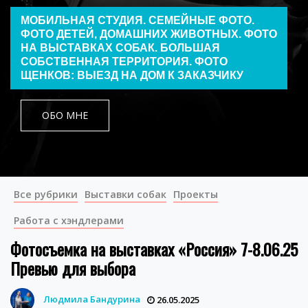
МОБИЛЬНАЯ СТУДИЯ. СЕМЕЙНЫЕ ФОТО.
ФОТО ДЕТЕЙ, ДОМАШНИХ ЖИВОТНЫХ. ФОТО
НА ВЫСТАВКАХ СОБАК. БОЛЬШАЯ
СОБСТВЕННАЯ ТЕРРИТОРИЯ. ФОТО
ЩЕНКОВ: ВЫЕЗД НА ДОМ К ЗАКАЗЧИКУ
ОБО МНЕ
Все рубрики
Выставки собак
Проекты
Работа с хэндлерами
Фотосъемка на выставках «Россия» 7-8.06.25
Превью для выбора
Людмила Бандурина
26.05.2025