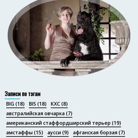
Портфолио
Записи по тэгам
BIG
(18)
BIS
(18)
КХС
(8)
австралийская овчарка
(7)
американский стаффордширский терьер
(19)
амстаффы
(15)
аусси
(9)
афганская борзая
(7)