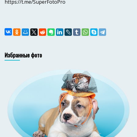
https://t.me/SuperFotoPro
Избранные фото
Зи-
со