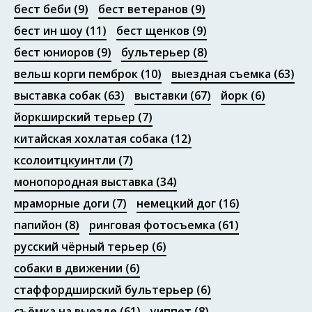
бест беби
(9)
бест ветеранов
(9)
бест ин шоу
(11)
бест щенков
(9)
бест юниоров
(9)
бультерьер
(8)
вельш корги пемброк
(10)
выездная съемка
(63)
выставка собак
(63)
выставки
(67)
йорк
(6)
йоркширский терьер
(7)
китайская хохлатая собака
(12)
ксолоитцкуинтли
(7)
монопородная выставка
(34)
мраморные доги
(7)
немецкий дог
(16)
папийон
(8)
ринговая фотосъемка
(61)
русский чёрный терьер
(6)
собаки в движении
(6)
стаффордширский бультерьер
(6)
съёмка на выезде
(61)
уиппет
(8)