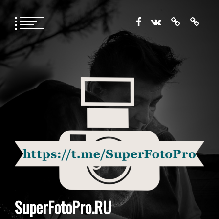
Перейти
к
содержимому
SuperFotoPro.RU