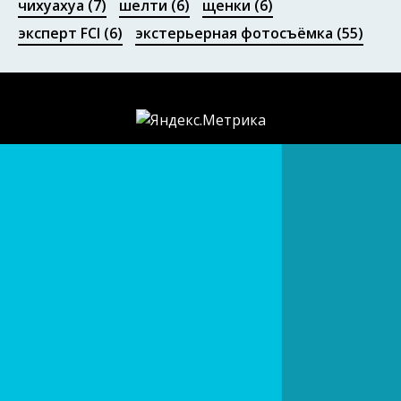
чихуахуа
(7)
шелти
(6)
щенки
(6)
эксперт FCI
(6)
экстерьерная фотосъёмка
(55)