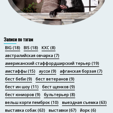
Портфолио
Записи по тэгам
BIG
(18)
BIS
(18)
КХС
(8)
австралийская овчарка
(7)
американский стаффордширский терьер
(19)
амстаффы
(15)
аусси
(9)
афганская борзая
(7)
бест беби
(9)
бест ветеранов
(9)
бест ин шоу
(11)
бест щенков
(9)
бест юниоров
(9)
бультерьер
(8)
вельш корги пемброк
(10)
выездная съемка
(63)
выставка собак
(63)
выставки
(67)
йорк
(6)