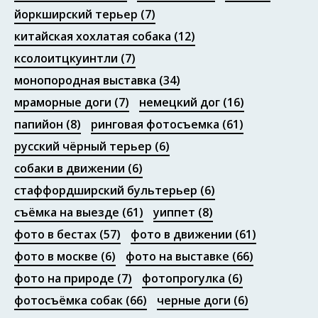
йоркширский терьер
(7)
китайская хохлатая собака
(12)
ксолоитцкуинтли
(7)
монопородная выставка
(34)
мраморные доги
(7)
немецкий дог
(16)
папийон
(8)
ринговая фотосъемка
(61)
русский чёрный терьер
(6)
собаки в движении
(6)
стаффордширский бультерьер
(6)
съёмка на выезде
(61)
уиппет
(8)
фото в бестах
(57)
фото в движении
(61)
фото в москве
(6)
фото на выставке
(66)
фото на природе
(7)
фотопрогулка
(6)
фотосъёмка собак
(66)
черные доги
(6)