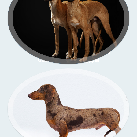
Подрощенные щенки уиппета
съёмка в моей студии
Подрощенный щенок таксы
Съёмка у меня (улица)