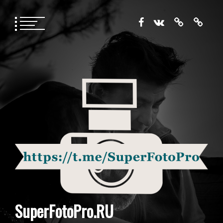
Перейти
к
содержимому
SuperFotoPro.RU