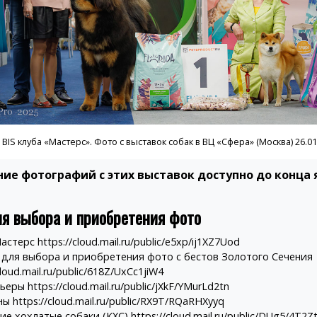
BIS клуба «Мастерс». Фото с выставок собак в ВЦ «Сфера» (Москва) 26.01
ие фотографий с этих выставок доступно до конца 
я выбора и приобретения фото
Мастерс
https://cloud.mail.ru/public/e5xp/ij1XZ7Uod
для выбора и приобретения фото с бестов Золотого Сечения
cloud.mail.ru/public/618Z/UxCc1jiW4
рьеры
https://cloud.mail.ru/public/jXkF/YMurLd2tn
ны
https://cloud.mail.ru/public/RX9T/RQaRHXyyq
ие хохлатые собаки (КХС)
https://cloud.mail.ru/public/DUg5/4T2Z