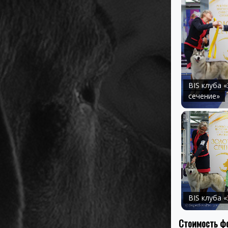
BIS клуба 
сечение»
BIS клуба 
Стоимость фо