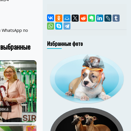
 WhatsApp по
Избранные фото
и выбранные
амстаффа Ценный
 Изида (Зи-Зи).
иональная съёмка
в со студийным
и фоном на дому у
заказчика
авка
Подрощенные щенки