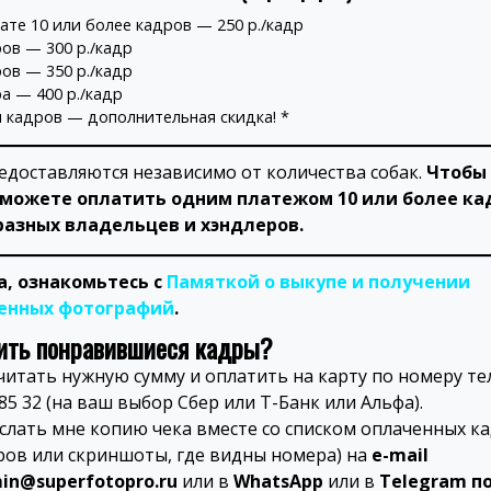
ате 10 или более кадров — 250 р./кадр
ров — 300 р./кадр
ров — 350 р./кадр
ра — 400 р./кадр
и кадров — дополнительная скидка! *
едоставляются независимо от количества собак.
Чтобы
 можете оплатить одним платежом 10 или более ка
разных владельцев и хэндлеров.
, ознакомьтесь с
Памяткой о выкупе и получении
енных фотографий
.
ить понравившиеся кадры?
читать нужную сумму и оплатить на карту по номеру те
85 32 (на ваш выбор Сбер или Т-Банк или Альфа).
слать мне копию чека вместе со списком оплаченных к
ров или скриншоты, где видны номера) на
e-mail
in@superfotopro.ru
или в
WhatsApp
или в
Telegram п