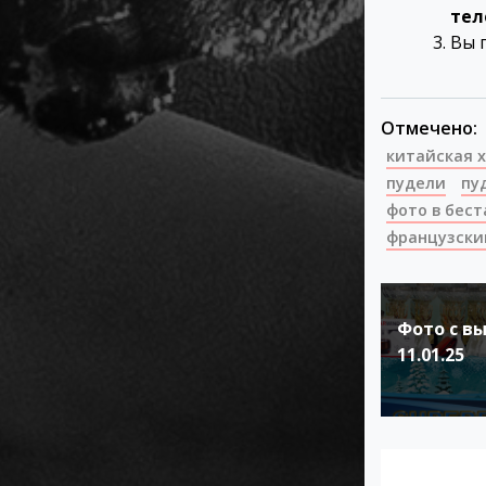
тел
Вы 
Отмечено:
китайская 
пудели
пу
фото в бест
французски
Навигация
по
Фото с в
записям
11.01.25