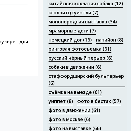
китайская хохлатая собака
(12)
ксолоитцкуинтли
(7)
монопородная выставка
(34)
мраморные доги
(7)
немецкий дог
(16)
папийон
(8)
аузере для
ринговая фотосъемка
(61)
русский чёрный терьер
(6)
собаки в движении
(6)
стаффордширский бультерьер
(6)
съёмка на выезде
(61)
уиппет
(8)
фото в бестах
(57)
фото в движении
(61)
фото в москве
(6)
фото на выставке
(66)