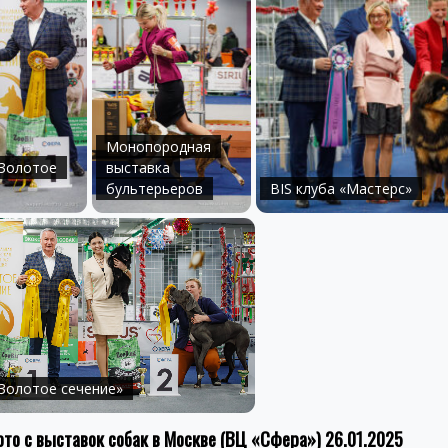
Монопородная
«Золотое
выставка
бультерьеров
BIS клуба «Мастерс»
«Золотое сечение»
то с выставок собак в Москве (ВЦ «Сфера») 26.01.2025