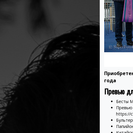
Приобретен
года
Превью дл
Бесты 
Превью 
https://
Бульте
Папийо
Китайск