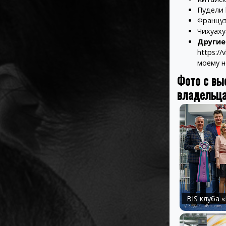
Пудели
Францу
Чихуах
Другие
https://
моему н
Фото с вы
владельц
BIS клуба 