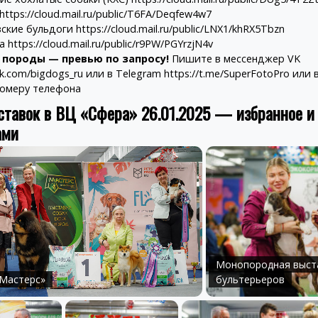
https://cloud.mail.ru/public/T6FA/Deqfew4w7
зские бульдоги
https://cloud.mail.ru/public/LNX1/khRX5Tbzn
уа
https://cloud.mail.ru/public/r9PW/PGYrzjN4v
 породы — превью по запросу!
Пишите в мессенджер VK
vk.com/bigdogs_ru
или в Telegram
https://t.me/SuperFotoPro
или в
омеру телефона
ставок в ВЦ «Сфера» 26.01.2025 — избранное 
ами
Щенок 
Приз
Професс
щенко
светом 
Монопородная выст
«Мастерс»
бультерьеров