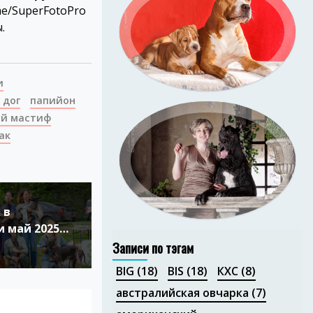
.me/SuperFotoPro
Портфолио
.
и
 дог
папийон
ий мастиф
ак
Портфолио
 в
и май 2025
Записи по тэгам
BIG
(18)
BIS
(18)
КХС
(8)
австралийская овчарка
(7)