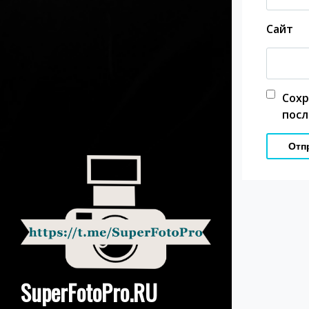
Сайт
Сох
посл
SuperFotoPro.RU