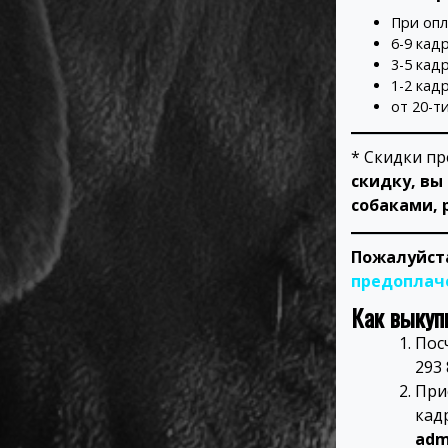
При опл
6-9 кад
3-5 кад
1-2 кад
от 20-т
* Скидки пр
скидку, вы
собаками, 
Пожалуйста
предоплач
Как выкуп
Пос
293 
При
кад
adm