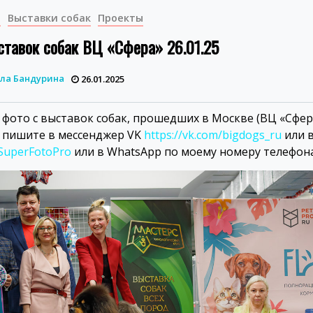
и
Выставки собак
Проекты
ставок собак ВЦ «Сфера» 26.01.25
ла Бандурина
26.01.2025
фото с выставок собак, прошедших в Москве (ВЦ «Сфера
— пишите в мессенджер VK
https://vk.com/bigdogs_ru
или в
/SuperFotoPro
или в WhatsApp по моему номеру телефона