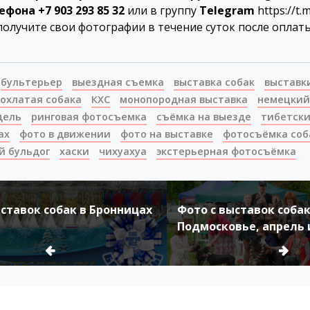
ефона +7 903 293 85 32
или
в группу
Telegram
https://t
получите свои фотографии в течение суток после оплаты
бультерьер
выездная съемка
выставка собак
выставк
хохлатая собака
КХС
монопородная выставка
немецкий
дель
ринговая фотосъемка
съёмка на выезде
тибетск
ах
фото в движении
фото на выставке
фотосъёмка соб
й бульдог
хаски
чихуахуа
экстерьерная фотосъёмка
ыставок собак в Бронницах
Фото с выставок собак
Подмосковье, апрель 
года