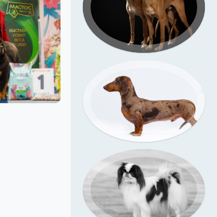
Подрощенный щенок
уиппета
таксы
съёмка в моей студии
Съёмка у меня (улица)