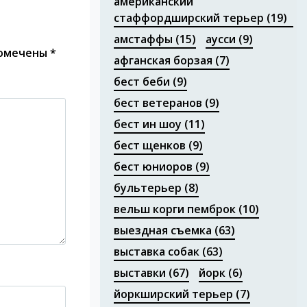
американский
стаффордширский терьер
(19)
амстаффы
(15)
аусси
(9)
помечены
*
афганская борзая
(7)
бест беби
(9)
бест ветеранов
(9)
бест ин шоу
(11)
бест щенков
(9)
бест юниоров
(9)
бультерьер
(8)
вельш корги пемброк
(10)
выездная съемка
(63)
выставка собак
(63)
выставки
(67)
йорк
(6)
йоркширский терьер
(7)