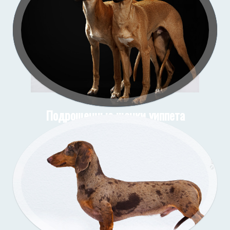
Подрощенные щенки уиппета
съёмка в моей студии
Подрощенный щенок таксы
Съёмка у меня (улица)