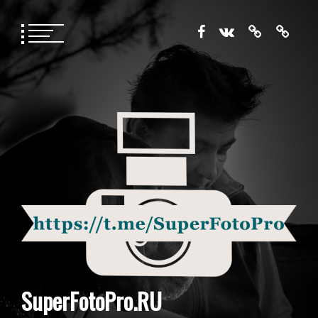
Перейти
к
содержимому
SuperFotoPro.RU