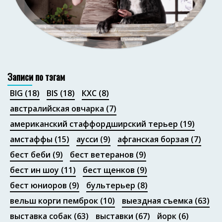
Портфолио
Записи по тэгам
BIG
(18)
BIS
(18)
КХС
(8)
австралийская овчарка
(7)
американский стаффордширский терьер
(19)
амстаффы
(15)
аусси
(9)
афганская борзая
(7)
бест беби
(9)
бест ветеранов
(9)
бест ин шоу
(11)
бест щенков
(9)
бест юниоров
(9)
бультерьер
(8)
вельш корги пемброк
(10)
выездная съемка
(63)
выставка собак
(63)
выставки
(67)
йорк
(6)