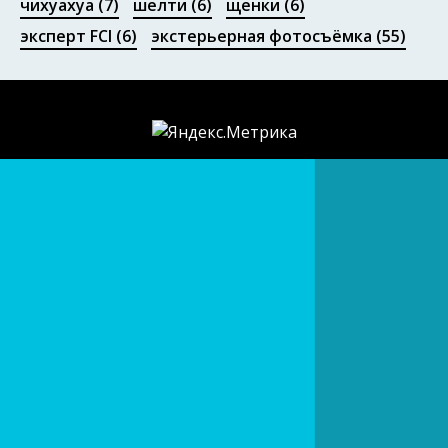
чихуахуа
(7)
шелти
(6)
щенки
(6)
эксперт FCI
(6)
экстерьерная фотосъёмка
(55)