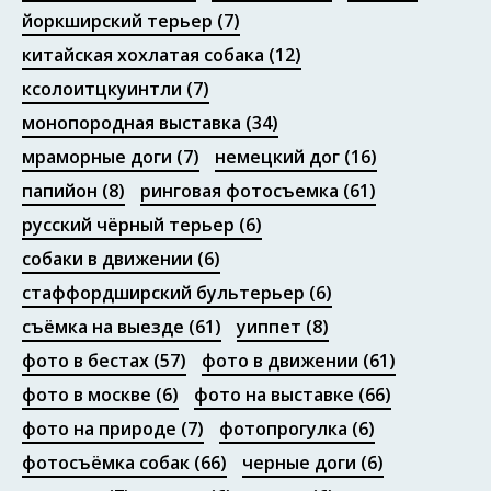
йоркширский терьер
(7)
китайская хохлатая собака
(12)
ксолоитцкуинтли
(7)
монопородная выставка
(34)
мраморные доги
(7)
немецкий дог
(16)
папийон
(8)
ринговая фотосъемка
(61)
русский чёрный терьер
(6)
собаки в движении
(6)
стаффордширский бультерьер
(6)
съёмка на выезде
(61)
уиппет
(8)
фото в бестах
(57)
фото в движении
(61)
фото в москве
(6)
фото на выставке
(66)
фото на природе
(7)
фотопрогулка
(6)
фотосъёмка собак
(66)
черные доги
(6)