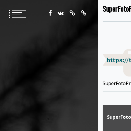
Перейти
SuperFotoP
к
содержимому
SuperFotoPr
Навигация
по
SuperFoto
записям