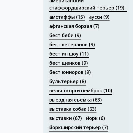
американский
стаффордширский терьер
(19)
амстаффы
(15)
аусси
(9)
афганская борзая
(7)
бест беби
(9)
бест ветеранов
(9)
бест ин шоу
(11)
бест щенков
(9)
бест юниоров
(9)
бультерьер
(8)
вельш корги пемброк
(10)
выездная съемка
(63)
выставка собак
(63)
выставки
(67)
йорк
(6)
йоркширский терьер
(7)