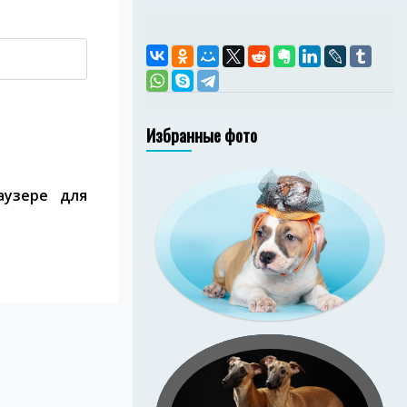
Избранные фото
аузере для
амстаффа Ценный
 Изида (Зи-Зи).
иональная съёмка
в со студийным