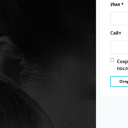
Имя
*
Сайт
Сох
посл