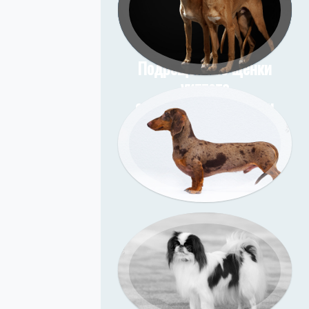
и фоном на дому у
заказчика
Подрощенные щенки
уиппета
Подрощенный щенок
съёмка в моей студии
таксы
Съёмка у меня (улица)