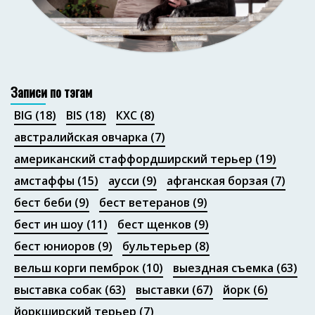
Портфолио
Записи по тэгам
BIG
(18)
BIS
(18)
КХС
(8)
австралийская овчарка
(7)
американский стаффордширский терьер
(19)
амстаффы
(15)
аусси
(9)
афганская борзая
(7)
бест беби
(9)
бест ветеранов
(9)
бест ин шоу
(11)
бест щенков
(9)
бест юниоров
(9)
бультерьер
(8)
вельш корги пемброк
(10)
выездная съемка
(63)
выставка собак
(63)
выставки
(67)
йорк
(6)
йоркширский терьер
(7)