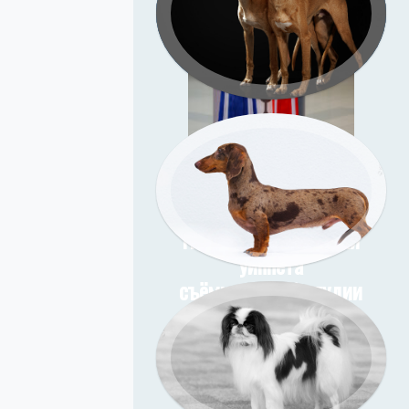
амстаффа Ценный
 Изида (Зи-Зи).
иональная съёмка
в со студийным
и фоном на дому у
заказчика
Подрощенные щенки
уиппета
Подрощенный щенок
съёмка в моей студии
таксы
Съёмка у меня (улица)