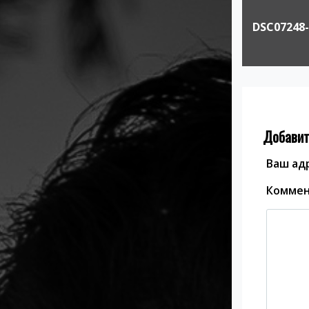
Навигация
по
DSC07248
записям
Добавит
Ваш адр
Комме