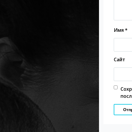
Имя
*
Сайт
Сох
посл