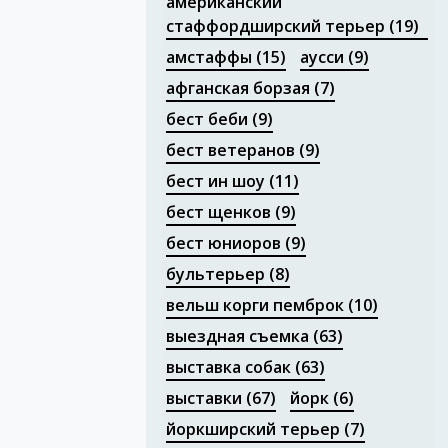
американский
стаффордширский терьер
(19)
Портфолио
амстаффы
(15)
аусси
(9)
афганская борзая
(7)
бест беби
(9)
бест ветеранов
(9)
бест ин шоу
(11)
бест щенков
(9)
бест юниоров
(9)
бультерьер
(8)
вельш корги пемброк
(10)
выездная съемка
(63)
выставка собак
(63)
выставки
(67)
йорк
(6)
йоркширский терьер
(7)