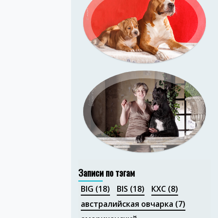
Портфолио — выставки
собак
Портфолио
Записи по тэгам
BIG
(18)
BIS
(18)
КХС
(8)
австралийская овчарка
(7)