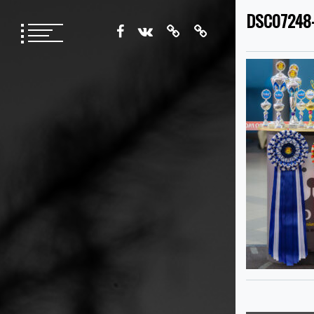
Перейти
DSC07248
к
содержимому