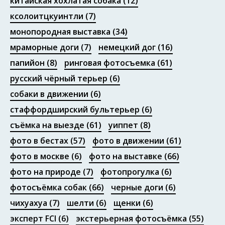
китайская хохлатая собака
(12)
ксолоитцкуинтли
(7)
монопородная выставка
(34)
мраморные доги
(7)
немецкий дог
(16)
папийон
(8)
ринговая фотосъемка
(61)
русский чёрный терьер
(6)
собаки в движении
(6)
стаффордширский бультерьер
(6)
съёмка на выезде
(61)
уиппет
(8)
фото в бестах
(57)
фото в движении
(61)
фото в москве
(6)
фото на выставке
(66)
фото на природе
(7)
фотопрогулка
(6)
фотосъёмка собак
(66)
черные доги
(6)
чихуахуа
(7)
шелти
(6)
щенки
(6)
эксперт FCI
(6)
экстерьерная фотосъёмка
(55)