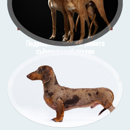
Подрощенные щенки уиппета
съёмка в моей студии
Подрощенный щенок таксы
Съёмка у меня (улица)