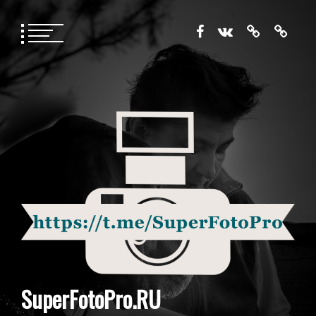
Перейти
к
содержимому
SuperFotoPro.RU