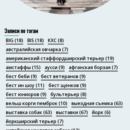
Портфолио
Записи по тэгам
BIG
(18)
BIS
(18)
КХС
(8)
австралийская овчарка
(7)
американский стаффордширский терьер
(19)
амстаффы
(15)
аусси
(9)
афганская борзая
(7)
бест беби
(9)
бест ветеранов
(9)
бест ин шоу
(11)
бест щенков
(9)
бест юниоров
(9)
бультерьер
(8)
вельш корги пемброк
(10)
выездная съемка
(63)
выставка собак
(63)
выставки
(67)
йорк
(6)
йоркширский терьер
(7)