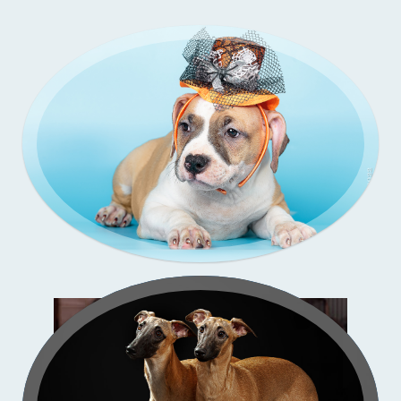
Зи-
со