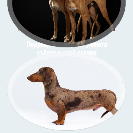
Подрощенные щенки уиппета
съёмка в моей студии
Подрощенный щенок таксы
Съёмка у меня (улица)