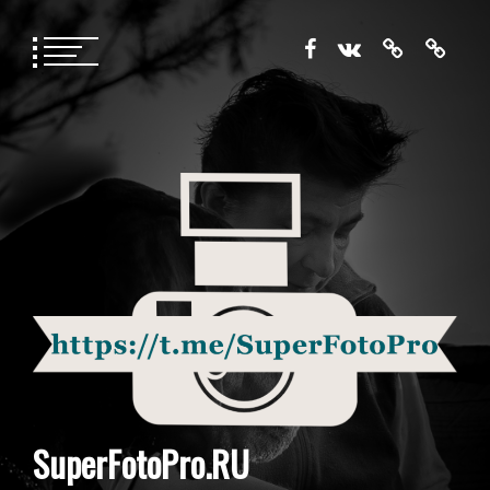
Перейти
к
содержимому
SuperFotoPro.RU