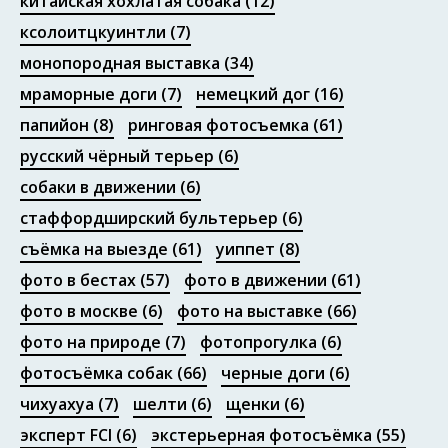
китайская хохлатая собака
(12)
ксолоитцкуинтли
(7)
монопородная выставка
(34)
мраморные доги
(7)
немецкий дог
(16)
папийон
(8)
ринговая фотосъемка
(61)
русский чёрный терьер
(6)
собаки в движении
(6)
стаффордширский бультерьер
(6)
съёмка на выезде
(61)
уиппет
(8)
фото в бестах
(57)
фото в движении
(61)
фото в москве
(6)
фото на выставке
(66)
фото на природе
(7)
фотопрогулка
(6)
фотосъёмка собак
(66)
черные доги
(6)
чихуахуа
(7)
шелти
(6)
щенки
(6)
эксперт FCI
(6)
экстерьерная фотосъёмка
(55)