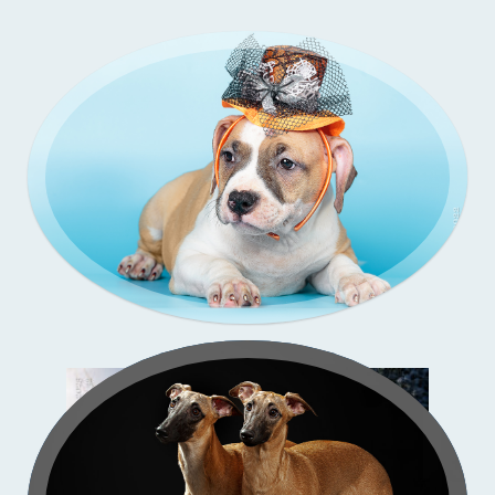
Зи-
со