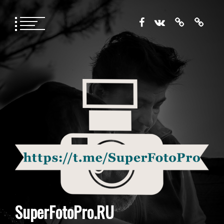
Перейти
к
содержимому
SuperFotoPro.RU