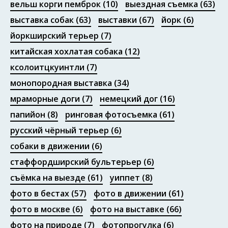
вельш корги пемброк
(10)
выездная съемка
(63)
выставка собак
(63)
выставки
(67)
йорк
(6)
йоркширский терьер
(7)
китайская хохлатая собака
(12)
ксолоитцкуинтли
(7)
монопородная выставка
(34)
мраморные доги
(7)
немецкий дог
(16)
папийон
(8)
ринговая фотосъемка
(61)
русский чёрный терьер
(6)
собаки в движении
(6)
стаффордширский бультерьер
(6)
съёмка на выезде
(61)
уиппет
(8)
фото в бестах
(57)
фото в движении
(61)
фото в москве
(6)
фото на выставке
(66)
фото на природе
(7)
фотопрогулка
(6)