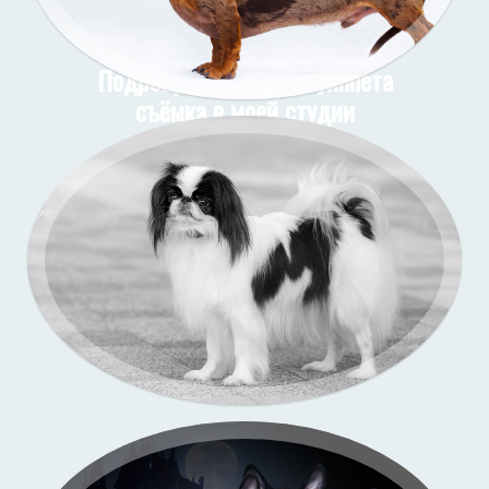
Подрощенные щенки уиппета
съёмка в моей студии
Подрощенный щенок таксы
Съёмка у меня (улица)