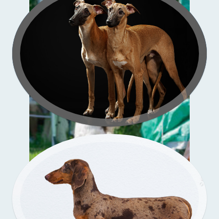
Зи-
со