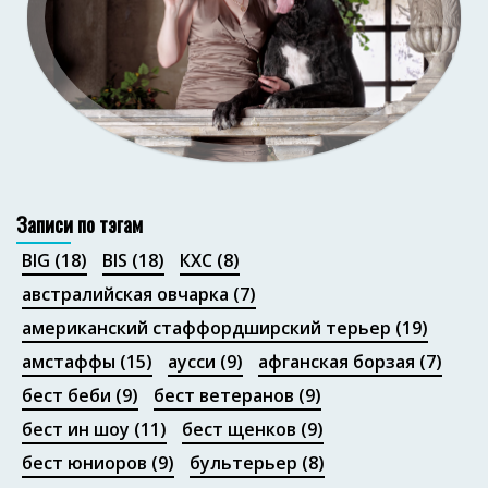
Портфолио
Записи по тэгам
BIG
(18)
BIS
(18)
КХС
(8)
австралийская овчарка
(7)
американский стаффордширский терьер
(19)
амстаффы
(15)
аусси
(9)
афганская борзая
(7)
бест беби
(9)
бест ветеранов
(9)
бест ин шоу
(11)
бест щенков
(9)
бест юниоров
(9)
бультерьер
(8)
Портфолио