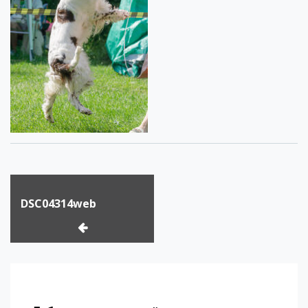
Навигация
по
DSC04314web
записям