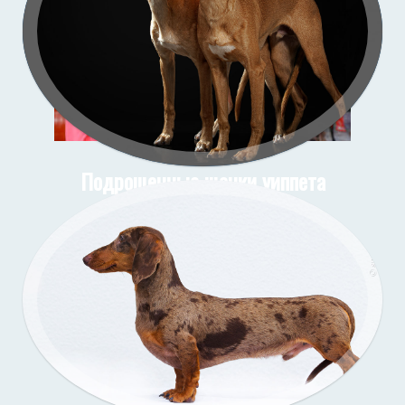
Подрощенные щенки уиппета
съёмка в моей студии
Подрощенный щенок таксы
Съёмка у меня (улица)