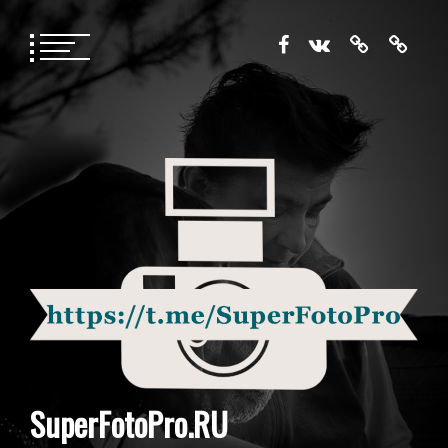
Перейти
к
содержимому
SuperFotoPro.RU