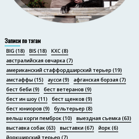
Портфолио
Записи по тэгам
BIG
(18)
BIS
(18)
КХС
(8)
австралийская овчарка
(7)
американский стаффордширский терьер
(19)
амстаффы
(15)
аусси
(9)
афганская борзая
(7)
бест беби
(9)
бест ветеранов
(9)
бест ин шоу
(11)
бест щенков
(9)
бест юниоров
(9)
бультерьер
(8)
вельш корги пемброк
(10)
выездная съемка
(63)
выставка собак
(63)
выставки
(67)
йорк
(6)
йоркширский терьер
(7)