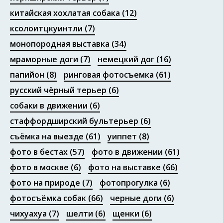
китайская хохлатая собака
(12)
ксолоитцкуинтли
(7)
монопородная выставка
(34)
мраморные доги
(7)
немецкий дог
(16)
папийон
(8)
ринговая фотосъемка
(61)
русский чёрный терьер
(6)
собаки в движении
(6)
стаффордширский бультерьер
(6)
съёмка на выезде
(61)
уиппет
(8)
фото в бестах
(57)
фото в движении
(61)
фото в москве
(6)
фото на выставке
(66)
фото на природе
(7)
фотопрогулка
(6)
фотосъёмка собак
(66)
черные доги
(6)
чихуахуа
(7)
шелти
(6)
щенки
(6)