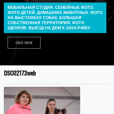
МОБИЛЬНАЯ СТУДИЯ. СЕМЕЙНЫЕ ФОТО.
ФОТО ДЕТЕЙ, ДОМАШНИХ ЖИВОТНЫХ. ФОТО
НА ВЫСТАВКАХ СОБАК. БОЛЬШАЯ
СОБСТВЕННАЯ ТЕРРИТОРИЯ. ФОТО
ЩЕНКОВ: ВЫЕЗД НА ДОМ К ЗАКАЗЧИКУ
ОБО МНЕ
DSC02173web