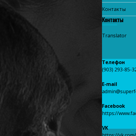
Контакты
Контакты
Translator
Телефон
(903) 293-85-3
E-mail
admin@superf
Facebook
https://www.f
VK
https://vk.com