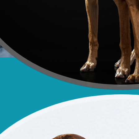
Подрощенные щенки
съёмка в моей с
Подрощенный щено
Съёмка у меня (у