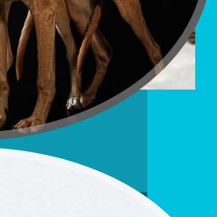
 уиппета
тудии
к таксы
лица)