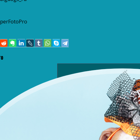
uperFotoPro
то