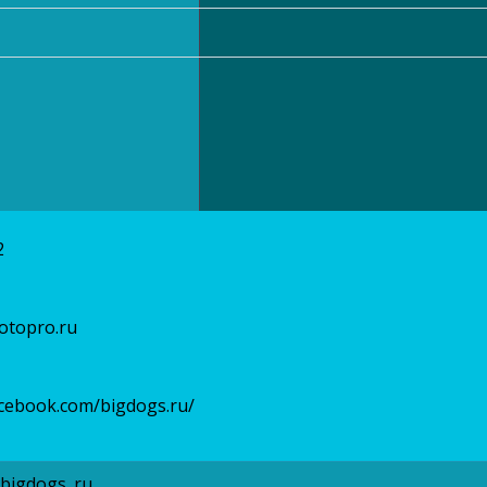
2
otopro.ru
acebook.com/bigdogs.ru/
/bigdogs_ru