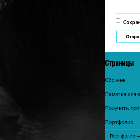
Сохран
Страницы
Обо мне
Памятка для 
Получить фот
Портфолио
Портфолио — 