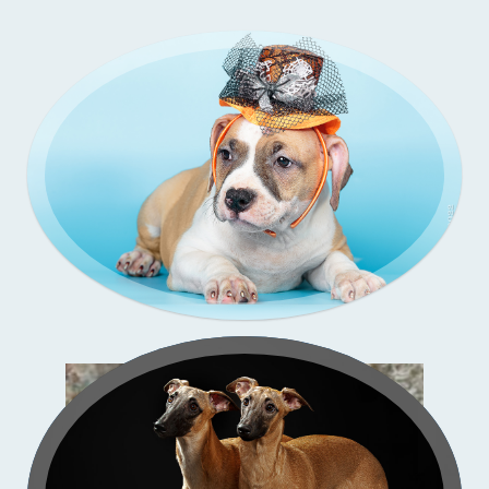
Зи-
со