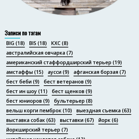
Портфолио
Записи по тэгам
BIG
(18)
BIS
(18)
КХС
(8)
австралийская овчарка
(7)
американский стаффордширский терьер
(19)
амстаффы
(15)
аусси
(9)
афганская борзая
(7)
бест беби
(9)
бест ветеранов
(9)
бест ин шоу
(11)
бест щенков
(9)
бест юниоров
(9)
бультерьер
(8)
вельш корги пемброк
(10)
выездная съемка
(63)
выставка собак
(63)
выставки
(67)
йорк
(6)
йоркширский терьер
(7)