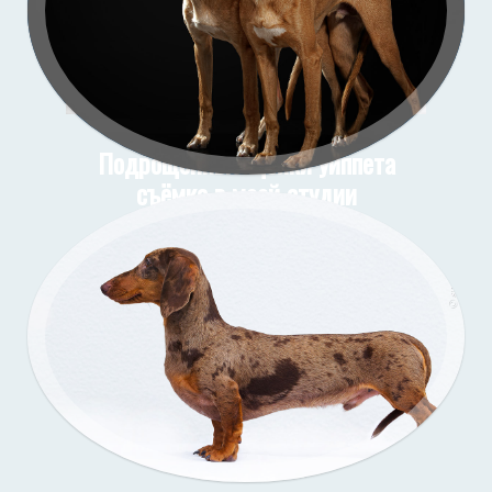
Подрощенные щенки уиппета
съёмка в моей студии
Подрощенный щенок таксы
Съёмка у меня (улица)