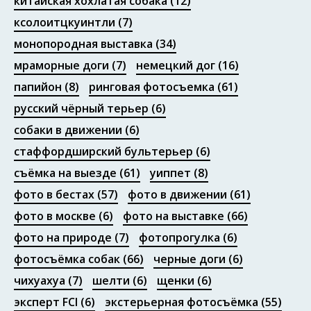
китайская хохлатая собака
(12)
ксолоитцкуинтли
(7)
монопородная выставка
(34)
мраморные доги
(7)
немецкий дог
(16)
папийон
(8)
ринговая фотосъемка
(61)
русский чёрный терьер
(6)
собаки в движении
(6)
стаффордширский бультерьер
(6)
съёмка на выезде
(61)
уиппет
(8)
фото в бестах
(57)
фото в движении
(61)
фото в москве
(6)
фото на выставке
(66)
фото на природе
(7)
фотопрогулка
(6)
фотосъёмка собак
(66)
черные доги
(6)
чихуахуа
(7)
шелти
(6)
щенки
(6)
эксперт FCI
(6)
экстерьерная фотосъёмка
(55)