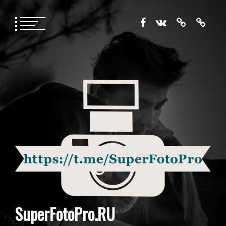
Перейти
к
содержимому
SuperFotoPro.RU