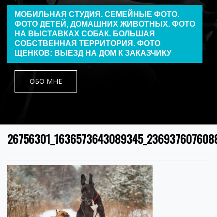
МОБИЛЬНАЯ СТУДИЯ. СЕМЕЙНЫЕ ФОТО.
ФОТО ДЕТЕЙ, ДОМАШНИХ ЖИВОТНЫХ. ФОТО
НА ВЫСТАВКАХ СОБАК. БОЛЬШАЯ
СОБСТВЕННАЯ ТЕРРИТОРИЯ. ФОТО
ЩЕНКОВ: ВЫЕЗД НА ДОМ К ЗАКАЗЧИКУ
ОБО МНЕ
26756301_1636573643089345_2369376076088