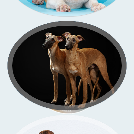
Зи-
со