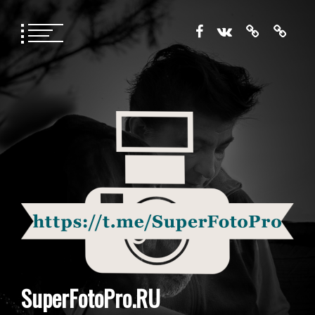
Перейти
к
содержимому
SuperFotoPro.RU