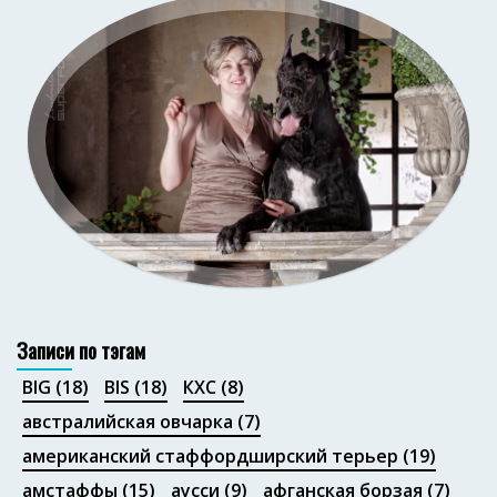
Портфолио
Записи по тэгам
BIG
(18)
BIS
(18)
КХС
(8)
австралийская овчарка
(7)
Портфолио
американский стаффордширский терьер
(19)
амстаффы
(15)
аусси
(9)
афганская борзая
(7)