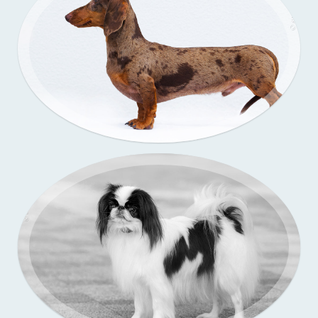
Подрощенные щенки уиппета
съёмка в моей студии
Подрощенный щенок таксы
Съёмка у меня (улица)