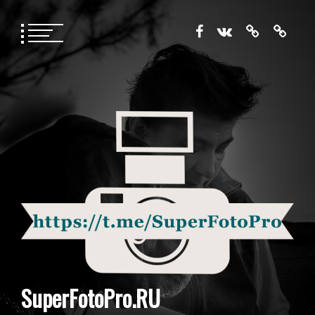
Перейти
к
содержимому
SuperFotoPro.RU