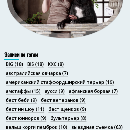
Портфолио
Записи по тэгам
BIG
(18)
BIS
(18)
КХС
(8)
австралийская овчарка
(7)
американский стаффордширский терьер
(19)
амстаффы
(15)
аусси
(9)
афганская борзая
(7)
бест беби
(9)
бест ветеранов
(9)
бест ин шоу
(11)
бест щенков
(9)
бест юниоров
(9)
бультерьер
(8)
вельш корги пемброк
(10)
выездная съемка
(63)