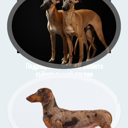
Подрощенные щенки уиппета
съёмка в моей студии
Подрощенный щенок таксы
Съёмка у меня (улица)