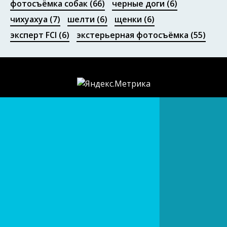
фотосъёмка собак
(66)
черные доги
(6)
чихуахуа
(7)
шелти
(6)
щенки
(6)
эксперт FCI
(6)
экстерьерная фотосъёмка
(55)