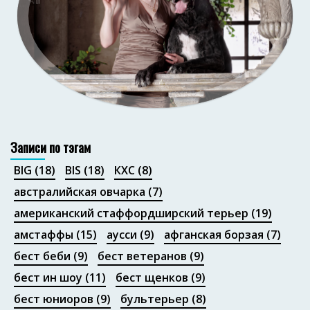
Портфолио
Записи по тэгам
BIG
(18)
BIS
(18)
КХС
(8)
австралийская овчарка
(7)
американский стаффордширский терьер
(19)
амстаффы
(15)
аусси
(9)
афганская борзая
(7)
бест беби
(9)
бест ветеранов
(9)
бест ин шоу
(11)
бест щенков
(9)
бест юниоров
(9)
бультерьер
(8)