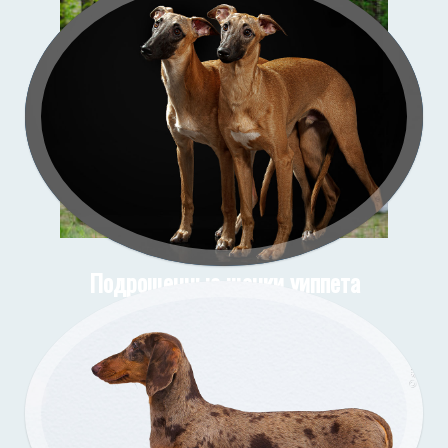
Зи-
со
Подрощенные щенки уиппета
съёмка в моей студии
Подрощенный щенок таксы
Съёмка у меня (улица)