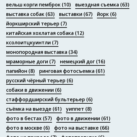
вельш корги пемброк
(10)
выездная съемка
(63)
выставка собак
(63)
выставки
(67)
йорк
(6)
йоркширский терьер
(7)
китайская хохлатая собака
(12)
ксолоитцкуинтли
(7)
монопородная выставка
(34)
мраморные доги
(7)
немецкий дог
(16)
папийон
(8)
ринговая фотосъемка
(61)
русский чёрный терьер
(6)
собаки в движении
(6)
стаффордширский бультерьер
(6)
съёмка на выезде
(61)
уиппет
(8)
фото в бестах
(57)
фото в движении
(61)
фото в москве
(6)
фото на выставке
(66)