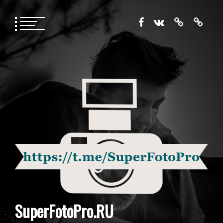
Перейти
к
содержимому
SuperFotoPro.RU