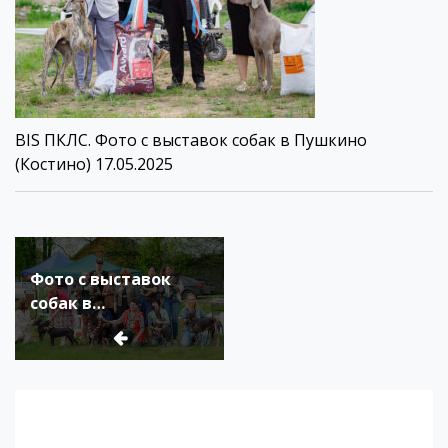
BIS ПКЛС. Фото с выставок собак в Пушкино
(Костино) 17.05.2025
Навигация
по
Фото с выставок
записям
собак в
Подмосковье,
апрель и май 2025
года