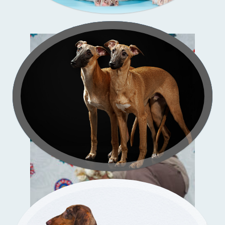
Зи-
со