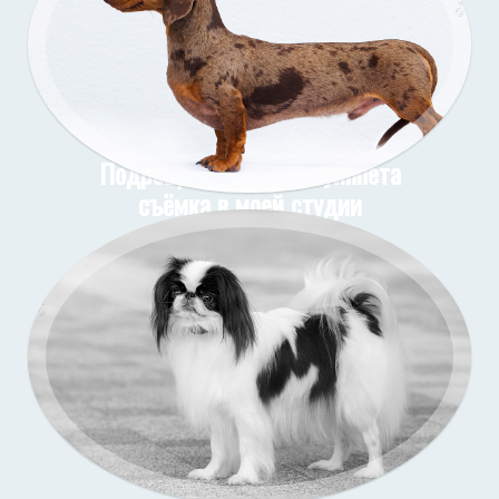
Подрощенные щенки уиппета
съёмка в моей студии
Подрощенный щенок таксы
Съёмка у меня (улица)