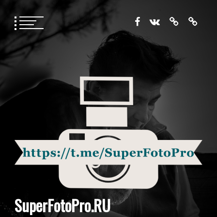
Перейти
к
содержимому
SuperFotoPro.RU