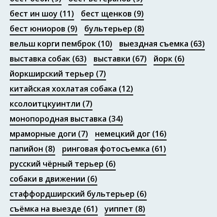
бест ин шоу
(11)
бест щенков
(9)
бест юниоров
(9)
бультерьер
(8)
Портфолио
вельш корги пемброк
(10)
выездная съемка
(63)
выставка собак
(63)
выставки
(67)
йорк
(6)
йоркширский терьер
(7)
китайская хохлатая собака
(12)
ксолоитцкуинтли
(7)
монопородная выставка
(34)
мраморные доги
(7)
немецкий дог
(16)
папийон
(8)
ринговая фотосъемка
(61)
русский чёрный терьер
(6)
собаки в движении
(6)
стаффордширский бультерьер
(6)
съёмка на выезде
(61)
уиппет
(8)