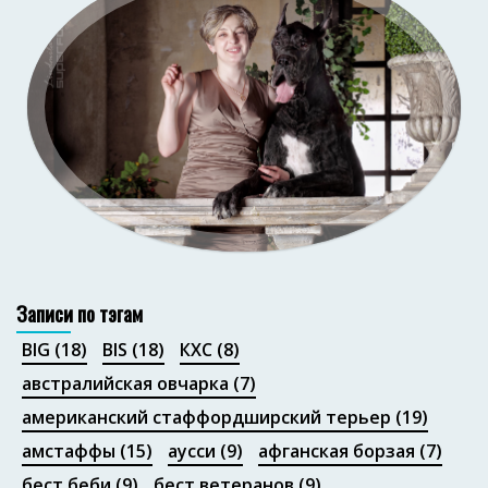
Портфолио
Записи по тэгам
BIG
(18)
BIS
(18)
КХС
(8)
австралийская овчарка
(7)
американский стаффордширский терьер
(19)
амстаффы
(15)
аусси
(9)
афганская борзая
(7)
бест беби
(9)
бест ветеранов
(9)