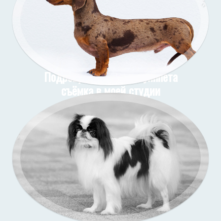
Подрощенные щенки уиппета
съёмка в моей студии
Подрощенный щенок таксы
Съёмка у меня (улица)