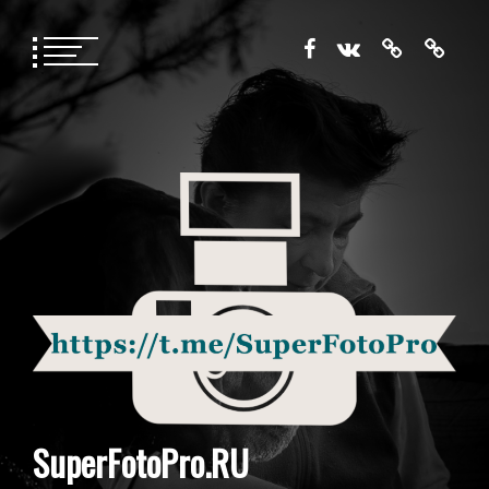
Перейти
к
содержимому
SuperFotoPro.RU