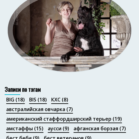
Портфолио
Записи по тэгам
BIG
(18)
BIS
(18)
КХС
(8)
австралийская овчарка
(7)
американский стаффордширский терьер
(19)
амстаффы
(15)
аусси
(9)
афганская борзая
(7)
бест беби
(9)
бест ветеранов
(9)