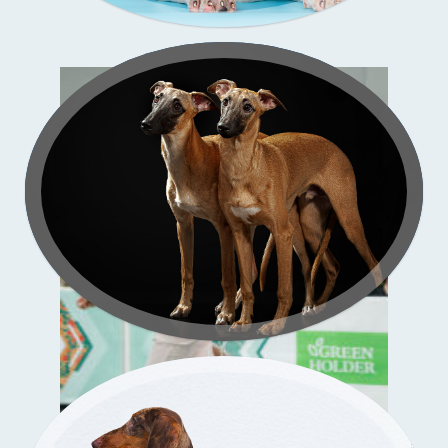
Зи-
со