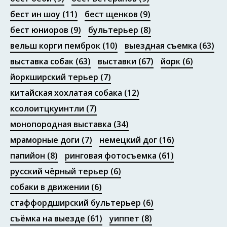
бест ин шоу
(11)
бест щенков
(9)
бест юниоров
(9)
бультерьер
(8)
Портфолио
вельш корги пемброк
(10)
выездная съемка
(63)
выставка собак
(63)
выставки
(67)
йорк
(6)
йоркширский терьер
(7)
китайская хохлатая собака
(12)
ксолоитцкуинтли
(7)
монопородная выставка
(34)
мраморные доги
(7)
немецкий дог
(16)
папийон
(8)
ринговая фотосъемка
(61)
русский чёрный терьер
(6)
собаки в движении
(6)
стаффордширский бультерьер
(6)
съёмка на выезде
(61)
уиппет
(8)