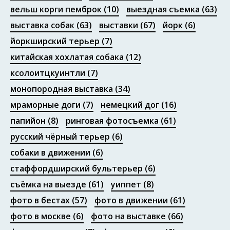
вельш корги пемброк
(10)
выездная съемка
(63)
выставка собак
(63)
выставки
(67)
йорк
(6)
йоркширский терьер
(7)
китайская хохлатая собака
(12)
ксолоитцкуинтли
(7)
монопородная выставка
(34)
мраморные доги
(7)
немецкий дог
(16)
папийон
(8)
ринговая фотосъемка
(61)
русский чёрный терьер
(6)
собаки в движении
(6)
стаффордширский бультерьер
(6)
съёмка на выезде
(61)
уиппет
(8)
фото в бестах
(57)
фото в движении
(61)
фото в москве
(6)
фото на выставке
(66)