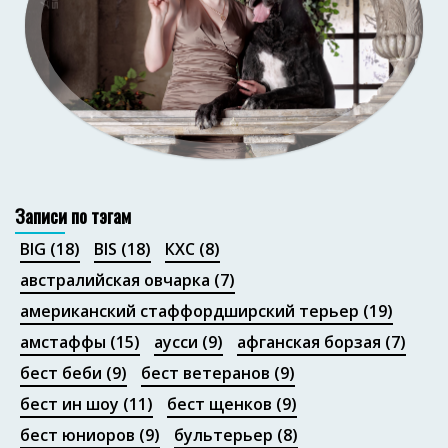
Портфолио
Записи по тэгам
BIG
(18)
BIS
(18)
КХС
(8)
австралийская овчарка
(7)
американский стаффордширский терьер
(19)
амстаффы
(15)
аусси
(9)
афганская борзая
(7)
бест беби
(9)
бест ветеранов
(9)
бест ин шоу
(11)
бест щенков
(9)
бест юниоров
(9)
бультерьер
(8)