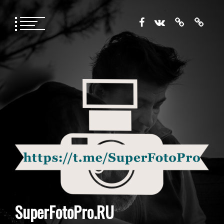
Перейти
к
содержимому
SuperFotoPro.RU