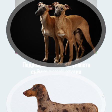
со
Подрощенные щенки уиппета
съёмка в моей студии
Подрощенный щенок таксы
Съёмка у меня (улица)