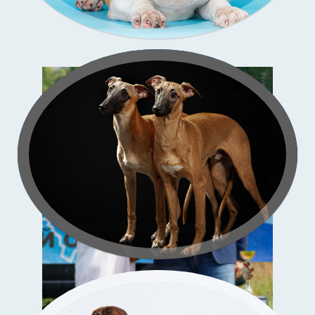
Зи-
со