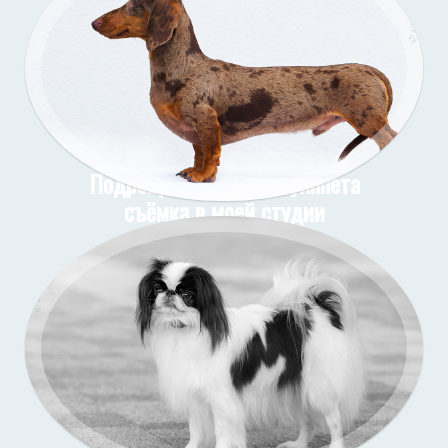
Подрощенные щенки уиппета
съёмка в моей студии
Подрощенный щенок таксы
Съёмка у меня (улица)