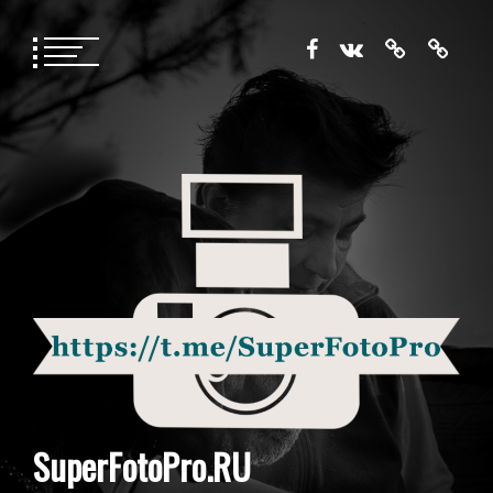
Перейти
к
содержимому
SuperFotoPro.RU