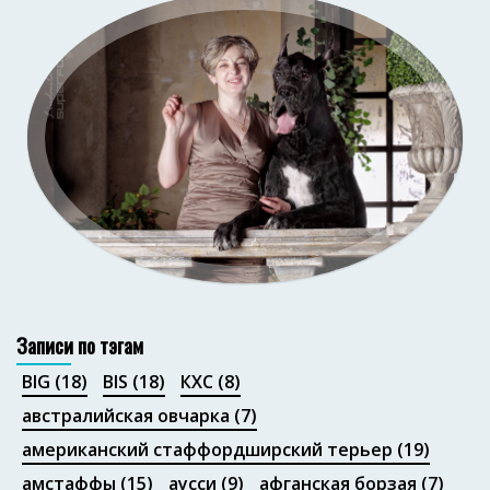
Портфолио
Записи по тэгам
BIG
(18)
BIS
(18)
КХС
(8)
австралийская овчарка
(7)
американский стаффордширский терьер
(19)
амстаффы
(15)
аусси
(9)
афганская борзая
(7)