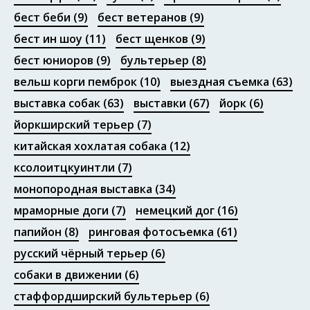
бест беби
(9)
бест ветеранов
(9)
бест ин шоу
(11)
бест щенков
(9)
бест юниоров
(9)
бультерьер
(8)
Портфолио
вельш корги пемброк
(10)
выездная съемка
(63)
выставка собак
(63)
выставки
(67)
йорк
(6)
йоркширский терьер
(7)
китайская хохлатая собака
(12)
ксолоитцкуинтли
(7)
монопородная выставка
(34)
мраморные доги
(7)
немецкий дог
(16)
папийон
(8)
ринговая фотосъемка
(61)
русский чёрный терьер
(6)
собаки в движении
(6)
стаффордширский бультерьер
(6)