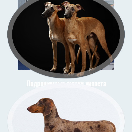
Зи-
со
Подрощенные щенки уиппета
съёмка в моей студии
Подрощенный щенок таксы
Съёмка у меня (улица)