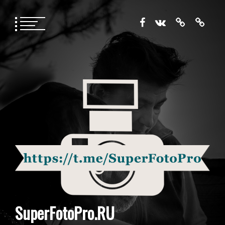
Перейти
к
содержимому
SuperFotoPro.RU