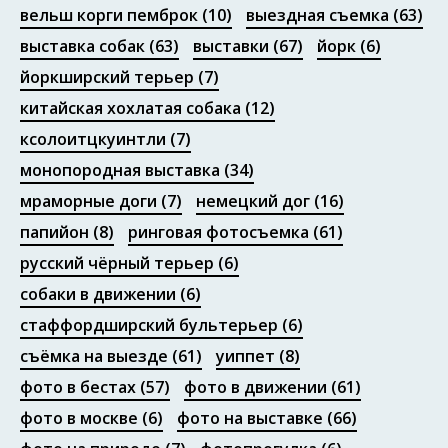
вельш корги пемброк
(10)
выездная съемка
(63)
выставка собак
(63)
выставки
(67)
йорк
(6)
йоркширский терьер
(7)
китайская хохлатая собака
(12)
ксолоитцкуинтли
(7)
монопородная выставка
(34)
мраморные доги
(7)
немецкий дог
(16)
папийон
(8)
ринговая фотосъемка
(61)
русский чёрный терьер
(6)
собаки в движении
(6)
стаффордширский бультерьер
(6)
съёмка на выезде
(61)
уиппет
(8)
фото в бестах
(57)
фото в движении
(61)
фото в москве
(6)
фото на выставке
(66)