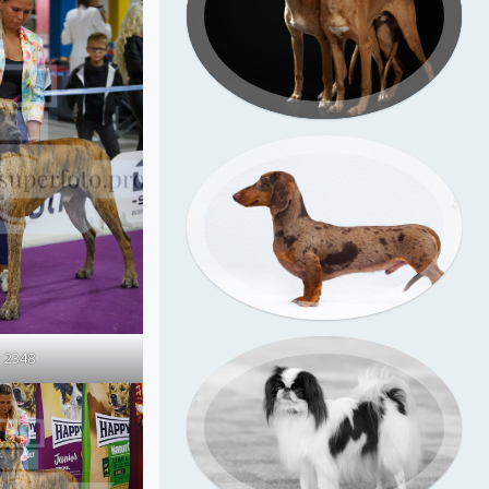
Подрощенный щенок
уиппета
таксы
съёмка в моей студии
Съёмка у меня (улица)
2348