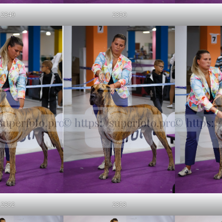
2349
2350
2352
2353