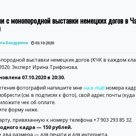
и с монопородной выставки немецких догов в Ч
0
ла Бандурина
03.10.2020
породной выставки немецких догов (КЧК в каждом клас
.2020. Эксперт Ирина Трифонова.
овлена 07.10.2020 в 20:30.
етения фотографий напишите мне
на e-mail
номера кадр
обрести (см. в подписях к фото), свой адрес почты (куд
иложите чек об оплате.
ите форму ниже.
арту, привязанную к номеру телефона +7 903 293 85 32.
одного кадра — 150 рублей.
 два размера — для печати и для интернета.