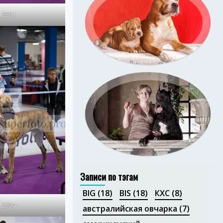
2351
Портфолио
Портфолио
Записи по тэгам
BIG
(18)
BIS
(18)
КХС
(8)
2354
австралийская овчарка
(7)