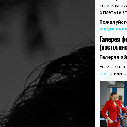
Если вам н
отметьте э
Пожалуйста
предоплач
Галерея ф
(постоянн
Галерея обн
Если не наш
почту
или
в