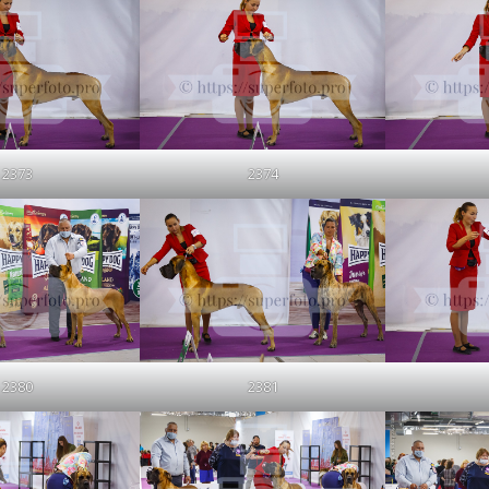
2373
2374
2380
2381