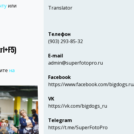
чту
или
Translator
Телефон
(903) 293-85-32
rl+F5)
E-mail
admin@superfotopro.ru
шите
на
Facebook
https://www.facebook.com/bigdogs.ru
VK
https://vk.com/bigdogs_ru
Telegram
https://t.me/SuperFotoPro