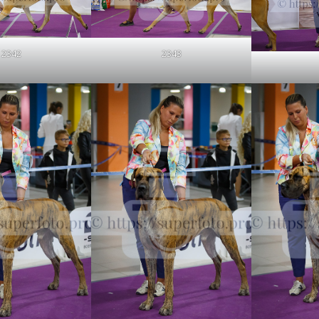
2342
2343