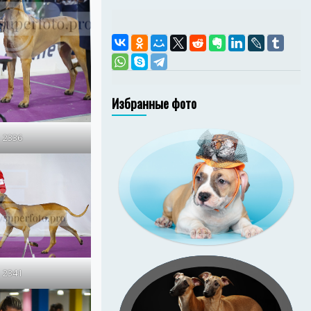
Избранные фото
2336
амстаффа Ценный
 Изида (Зи-Зи).
иональная съёмка
в со студийным
и фоном на дому у
заказчика
2341
Подрощенные щенки