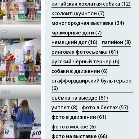
китайская хохлатая собака
(12)
ксолоитцкуинтли
(7)
монопородная выставка
(34)
2386
мраморные доги
(7)
немецкий дог
(16)
папийон
(8)
ринговая фотосъемка
(61)
русский чёрный терьер
(6)
собаки в движении
(6)
стаффордширский бультерьер
(6)
2389
съёмка на выезде
(61)
уиппет
(8)
фото в бестах
(57)
фото в движении
(61)
фото в москве
(6)
фото на выставке
(66)