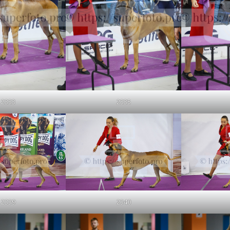
2333
2335
Щенок 
Приз
Професс
щенко
светом 
2339
2340