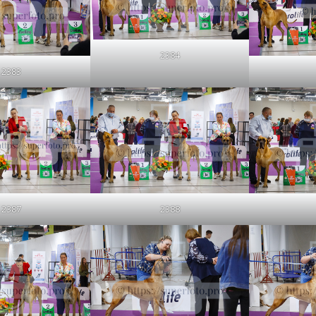
2384
2383
2388
2387