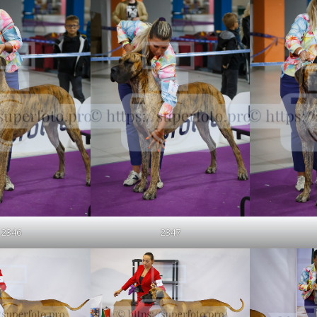
2346
2347