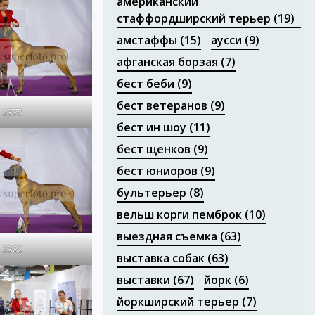
американский
стаффордширский терьер
(19)
амстаффы
(15)
аусси
(9)
афганская борзая
(7)
бест беби
(9)
бест ветеранов
(9)
2375
бест ин шоу
(11)
бест щенков
(9)
бест юниоров
(9)
бультерьер
(8)
вельш корги пемброк
(10)
выездная съемка
(63)
2382
выставка собак
(63)
выставки
(67)
йорк
(6)
йоркширский терьер
(7)