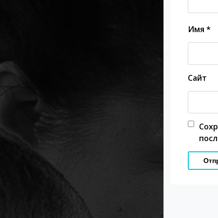
Имя
*
Сайт
Сох
посл