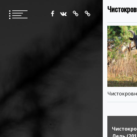
Перейти
Чистокров
к
содержимому
Чистокровны
Навигация
по
Чистокро
Лель (201