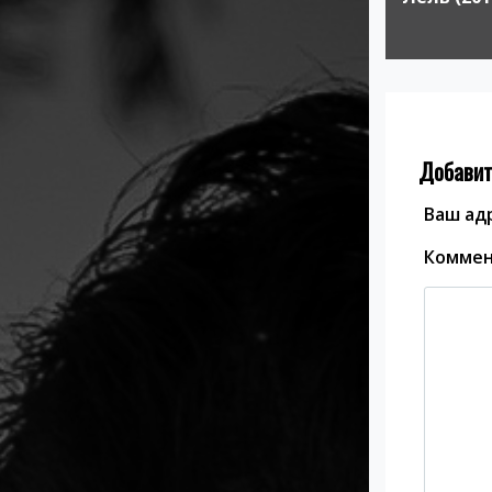
записям
Добавит
Ваш адр
Комме