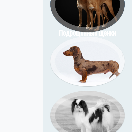
в со студийным
и фоном на дому у
заказчика
Подрощенные щенки
уиппета
Подрощенный щенок
съёмка в моей студии
таксы
Съёмка у меня (улица)