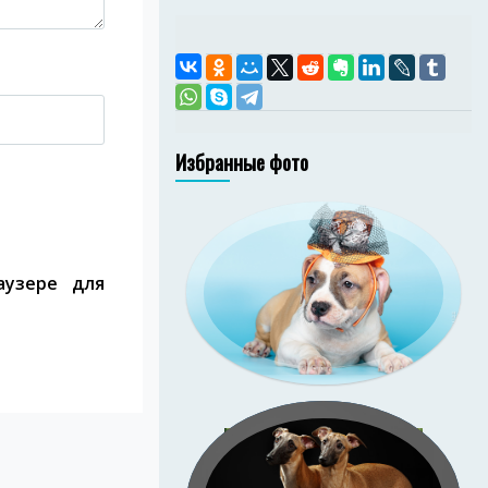
Избранные фото
аузере для
амстаффа Ценный
 Изида (Зи-Зи).
иональная съёмка