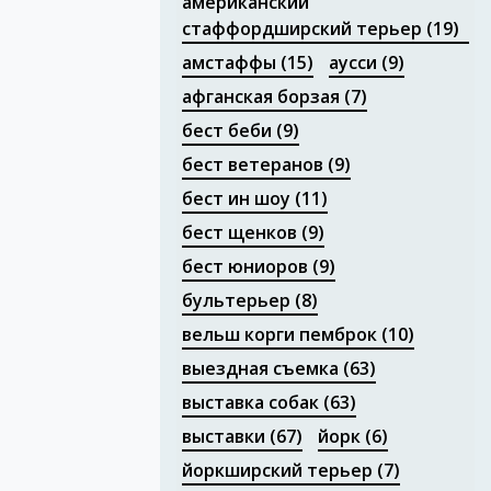
американский
стаффордширский терьер
(19)
амстаффы
(15)
аусси
(9)
афганская борзая
(7)
бест беби
(9)
бест ветеранов
(9)
бест ин шоу
(11)
бест щенков
(9)
бест юниоров
(9)
бультерьер
(8)
вельш корги пемброк
(10)
выездная съемка
(63)
выставка собак
(63)
выставки
(67)
йорк
(6)
йоркширский терьер
(7)